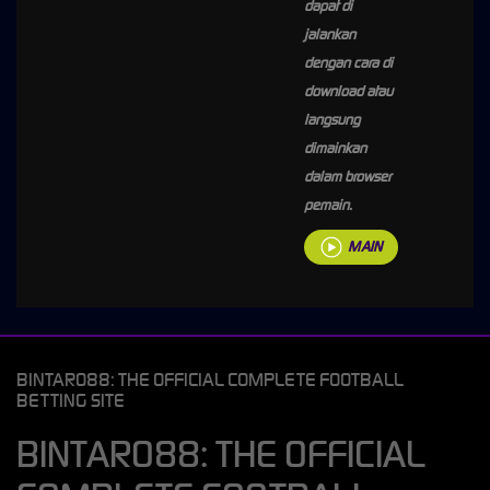
dapat di
jalankan
dengan cara di
download atau
langsung
dimainkan
dalam browser
pemain.
MAIN
BINTARO88: THE OFFICIAL COMPLETE FOOTBALL
BETTING SITE
BINTARO88: THE OFFICIAL