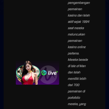
pemgembangan
permainan
kasino dan telah
aktif sejak 1994
saat mereka
meluncurkan
permainan
kasino online
pertama.
Mereka berada
di Isle of Man
dan telah
memiliki lebih
dari 700
permainan di
portofolio
mereka, yang